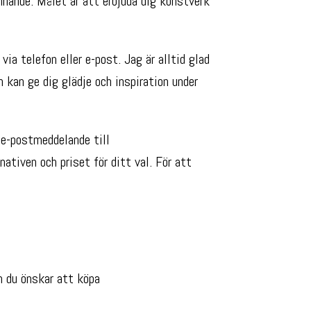
nnande. Målet är att erbjuda dig konstverk
ia telefon eller e-post. Jag är alltid glad
m kan ge dig glädje och inspiration under
e-postmeddelande till
ativen och priset för ditt val. För att
m du önskar att köpa