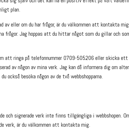
cka sig själv och det kan ha en positiv effekt på vårt välbefi
nligt plan.
d av eller om du har frågor, är du välkommen att kontakta mig v
ina frågor. Jag hoppas att du hittar något som du gillar och so
m att ringa på telefonnummer 0709-505206 eller skicka ett 
serad av någon av mina verk. Jag kan då informera dig om altern
an du också besöka någon av de två webbshopparna.
de och signerade verk inte finns tillgängliga i webbshopen. O
de verk, är du välkommen att kontakta mig.