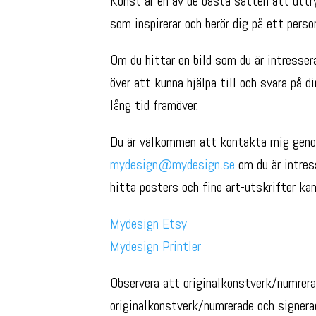
Konst är en av de bästa sätten att uttry
som inspirerar och berör dig på ett perso
Om du hittar en bild som du är intressera
över att kunna hjälpa till och svara på d
lång tid framöver.
Du är välkommen att kontakta mig geno
mydesign@mydesign.se
om du är intres
hitta posters och fine art-utskrifter k
Mydesign Etsy
Mydesign Printler
Observera att originalkonstverk/numrera
originalkonstverk/numrerade och signera